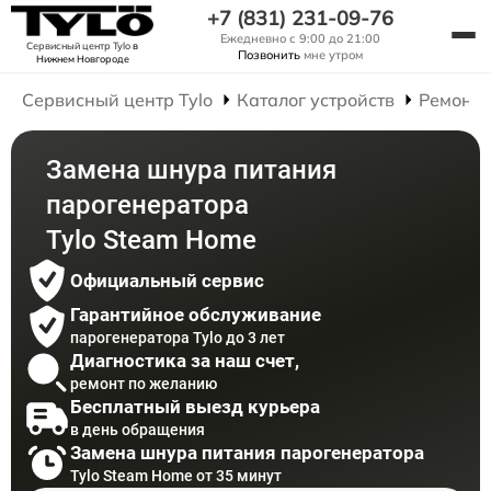
+7 (831) 231-09-76
Ежедневно с 9:00 до 21:00
Сервисный центр Tylo
в
Позвонить
мне утром
Нижнем Новгороде
Сервисный центр Tylo
Каталог устройств
Ремонт 
Замена шнура питания
парогенератора
Tylo Steam Home
Официальный сервис
Гарантийное обслуживание
парогенератора Tylo до 3 лет
Диагностика за наш счет,
ремонт по желанию
Бесплатный выезд курьера
в день обращения
Замена шнура питания парогенератора
Tylo Steam Home от 35 минут